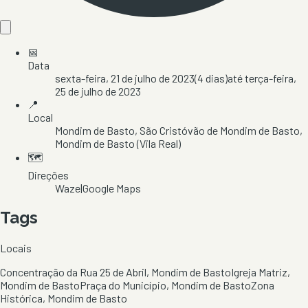
📅
Data
sexta-feira, 21 de julho de 2023
(
4
dias)
até
terça-feira,
25 de julho de 2023
📍
Local
Mondim de Basto
, São Cristóvão de Mondim de Basto
,
Mondim de Basto
(Vila Real)
🗺️
Direções
Waze
|
Google Maps
Tags
Locais
Concentração da Rua 25 de Abril, Mondim de Basto
Igreja Matriz,
Mondim de Basto
Praça do Município, Mondim de Basto
Zona
Histórica, Mondim de Basto