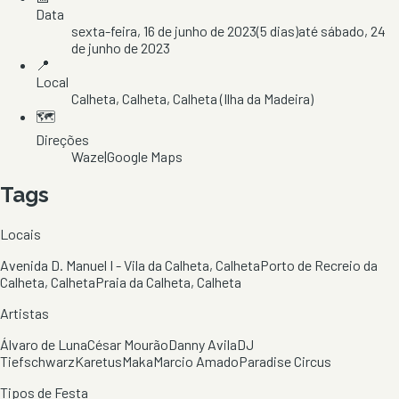
Data
sexta-feira, 16 de junho de 2023
(
5
dias)
até
sábado, 24
de junho de 2023
📍
Local
Calheta
, Calheta
, Calheta
(Ilha da Madeira)
🗺️
Direções
Waze
|
Google Maps
Tags
Locais
Avenida D. Manuel I - Vila da Calheta, Calheta
Porto de Recreio da
Calheta, Calheta
Praia da Calheta, Calheta
Artistas
Álvaro de Luna
César Mourão
Danny Avila
DJ
Tiefschwarz
Karetus
Maka
Marcio Amado
Paradise Circus
Tipos de Festa