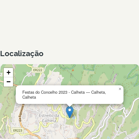
Localização
+
−
×
Festas do Concelho 2023 - Calheta — Calheta,
Calheta