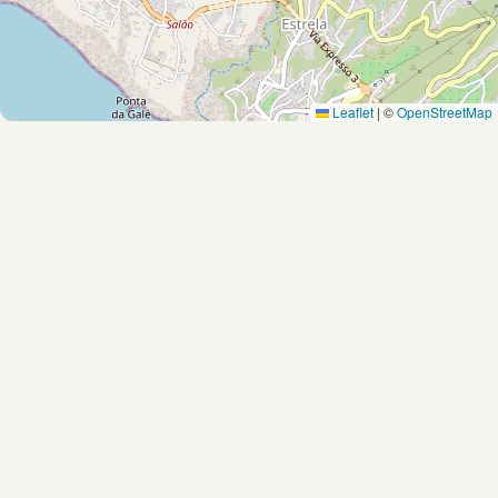
Leaflet
|
©
OpenStreetMap