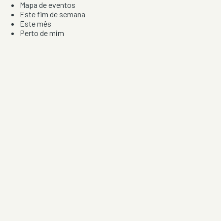
Mapa de eventos
Este fim de semana
Este mês
Perto de mim
Por artista, local e tipo de festa
Por Localização
Todos os distritos
Distrito de Braga
Distrito do Porto
Distrito de Lisboa
Distrito de Faro
Informação
Sobre Nós
Contacto
Privacidade e Condições
Aviso de Cookies
Redes Sociais