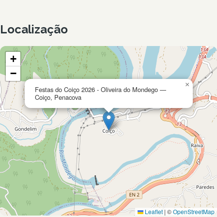
Localização
+
−
×
Festas do Coiço 2026 - Oliveira do Mondego —
Coiço, Penacova
Leaflet
|
©
OpenStreetMap