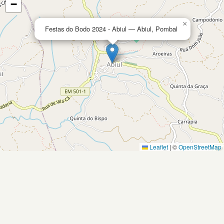
−
×
Festas do Bodo 2024 - Abiul — Abiul, Pombal
Leaflet
|
©
OpenStreetMap