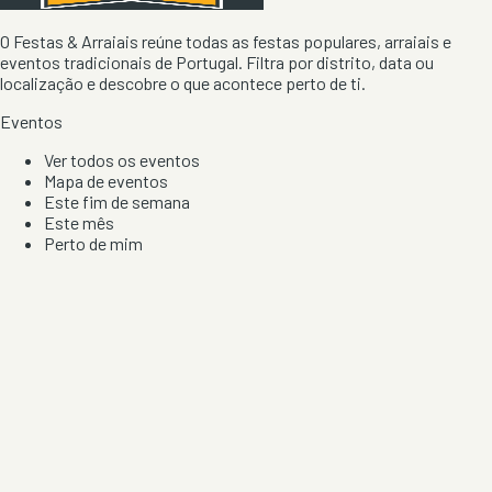
O Festas & Arraiais reúne todas as festas populares, arraiais e
eventos tradicionais de Portugal. Filtra por distrito, data ou
localização e descobre o que acontece perto de ti.
Eventos
Ver todos os eventos
Mapa de eventos
Este fim de semana
Este mês
Perto de mim
Por artista, local e tipo de festa
Por Localização
Todos os distritos
Distrito de Braga
Distrito do Porto
Distrito de Lisboa
Distrito de Faro
Informação