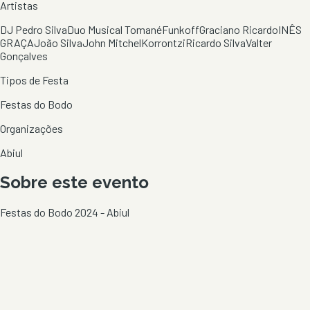
Artistas
DJ Pedro Silva
Duo Musical Tomané
Funkoff
Graciano Ricardo
INÊS
GRAÇA
João Silva
John Mitchel
Korrontzi
Ricardo Silva
Valter
Gonçalves
Tipos de Festa
Festas do Bodo
Organizações
Abiul
Sobre este evento
Festas do Bodo 2024 - Abiul