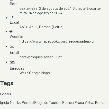
Data
sexta-feira, 2 de agosto de 2024
(
8
dias)
até
quarta-
feira, 14 de agosto de 2024
📍
Local
Abiul
, Abiul
, Pombal
(Leiria)
🌐
Website
https://www.facebook.com/freguesiadeabiul
✉️
Email
geral@freguesiadeabiul.pt
🗺️
Direções
Waze
|
Google Maps
Tags
Locais
Igreja Matriz, Pombal
Praça de Touros, Pombal
Praça Velha, Pombal