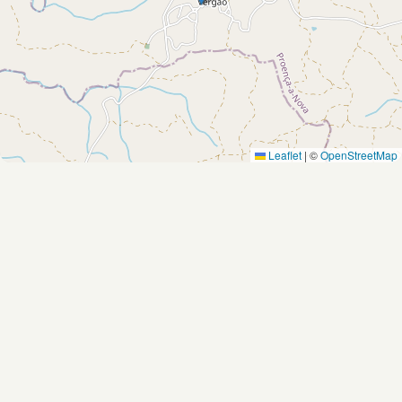
Leaflet
|
©
OpenStreetMap