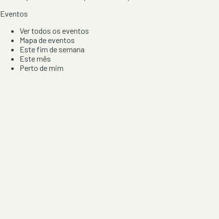
Eventos
Ver todos os eventos
Mapa de eventos
Este fim de semana
Este mês
Perto de mim
Por artista, local e tipo de festa
Por Localização
Todos os distritos
Distrito de Braga
Distrito do Porto
Distrito de Lisboa
Distrito de Faro
Informação
Sobre Nós
Contacto
Privacidade e Condições
Aviso de Cookies