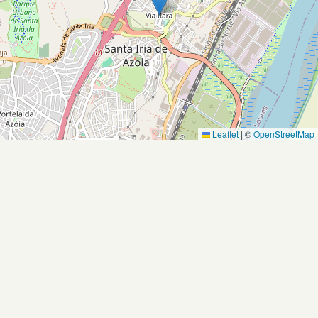
Leaflet
|
©
OpenStreetMap