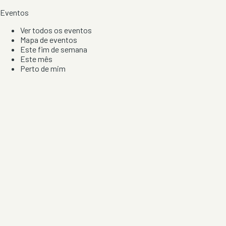
Eventos
Ver todos os eventos
Mapa de eventos
Este fim de semana
Este mês
Perto de mim
Por artista, local e tipo de festa
Por Localização
Todos os distritos
Distrito de Braga
Distrito do Porto
Distrito de Lisboa
Distrito de Faro
Informação
Sobre Nós
Contacto
Privacidade e Condições
Aviso de Cookies