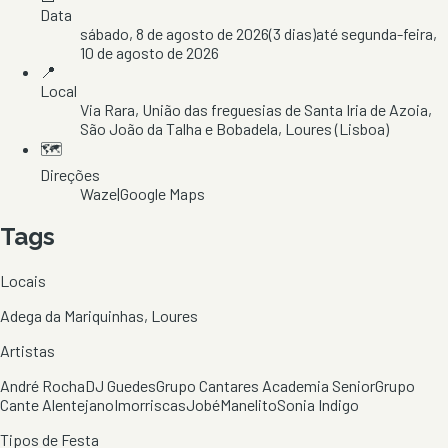
Data
sábado, 8 de agosto de 2026
(
3
dias)
até
segunda-feira,
10 de agosto de 2026
📍
Local
Via Rara
, União das freguesias de Santa Iria de Azoia,
São João da Talha e Bobadela
, Loures
(Lisboa)
🗺️
Direções
Waze
|
Google Maps
Tags
Locais
Adega da Mariquinhas, Loures
Artistas
André Rocha
DJ Guedes
Grupo Cantares Academia Senior
Grupo
Cante Alentejano
Imorriscas
Jobé
Manelito
Sonia Indigo
Tipos de Festa