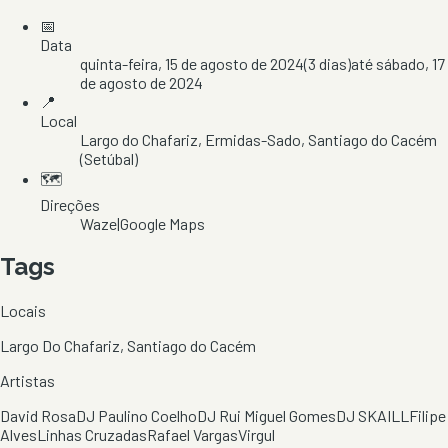
📅
Data
quinta-feira, 15 de agosto de 2024
(
3
dias)
até
sábado, 17
de agosto de 2024
📍
Local
Largo do Chafariz
, Ermidas-Sado
, Santiago do Cacém
(Setúbal)
🗺️
Direções
Waze
|
Google Maps
Tags
Locais
Largo Do Chafariz, Santiago do Cacém
Artistas
David Rosa
DJ Paulino Coelho
DJ Rui Miguel Gomes
DJ SKAILL
Filipe
Alves
Linhas Cruzadas
Rafael Vargas
Virgul