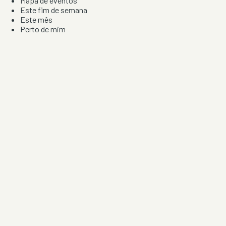
Mapa de eventos
Este fim de semana
Este mês
Perto de mim
Por artista, local e tipo de festa
Por Localização
Todos os distritos
Distrito de Braga
Distrito do Porto
Distrito de Lisboa
Distrito de Faro
Informação
Sobre Nós
Contacto
Privacidade e Condições
Aviso de Cookies
Redes Sociais