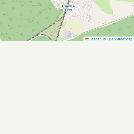
Leaflet
|
©
OpenStreetMap