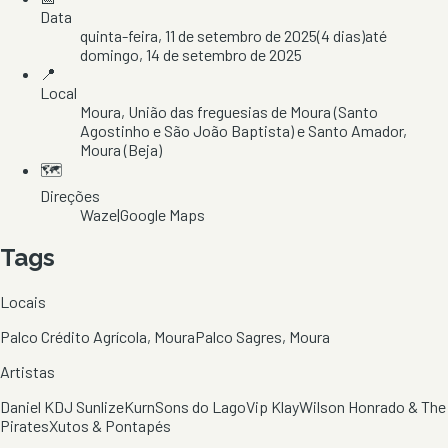
Data
quinta-feira, 11 de setembro de 2025
(
4
dias)
até
domingo, 14 de setembro de 2025
📍
Local
Moura
, União das freguesias de Moura (Santo
Agostinho e São João Baptista) e Santo Amador
,
Moura
(Beja)
🗺️
Direções
Waze
|
Google Maps
Tags
Locais
Palco Crédito Agrícola, Moura
Palco Sagres, Moura
Artistas
Daniel K
DJ Sunlize
Kurn
Sons do Lago
Vip Klay
Wilson Honrado & The
Pirates
Xutos & Pontapés