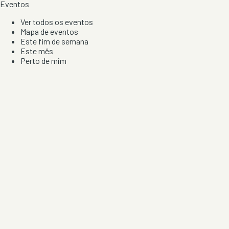
Eventos
Ver todos os eventos
Mapa de eventos
Este fim de semana
Este mês
Perto de mim
Por artista, local e tipo de festa
Por Localização
Todos os distritos
Distrito de Braga
Distrito do Porto
Distrito de Lisboa
Distrito de Faro
Informação
Sobre Nós
Contacto
Privacidade e Condições
Aviso de Cookies
Redes Sociais