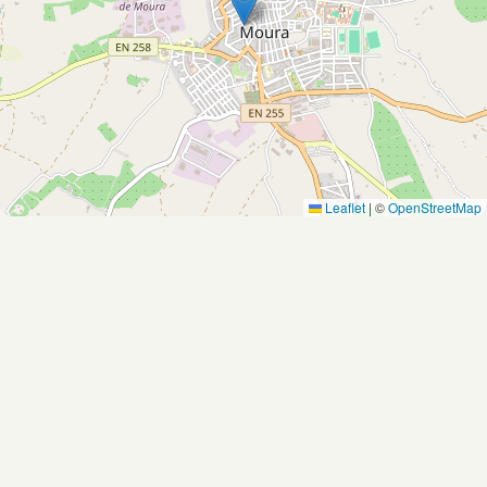
Leaflet
|
©
OpenStreetMap