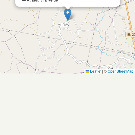
Leaflet
|
©
OpenStreetMap