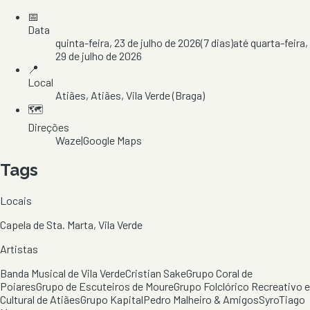
📅
Data
quinta-feira, 23 de julho de 2026
(
7
dias)
até
quarta-feira,
29 de julho de 2026
📍
Local
Atiães
, Atiães
, Vila Verde
(Braga)
🗺️
Direções
Waze
|
Google Maps
Tags
Locais
Capela de Sta. Marta, Vila Verde
Artistas
Banda Musical de Vila Verde
Cristian Sake
Grupo Coral de
Poiares
Grupo de Escuteiros de Moure
Grupo Folclórico Recreativo e
Cultural de Atiães
Grupo Kapital
Pedro Malheiro & Amigos
Syro
Tiago