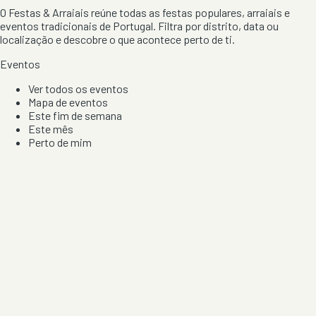
O Festas & Arraiais reúne todas as festas populares, arraiais e
eventos tradicionais de Portugal. Filtra por distrito, data ou
localização e descobre o que acontece perto de ti.
Eventos
Ver todos os eventos
Mapa de eventos
Este fim de semana
Este mês
Perto de mim
Por artista, local e tipo de festa
Por Localização
Todos os distritos
Distrito de Braga
Distrito do Porto
Distrito de Lisboa
Distrito de Faro
Informação
Sobre Nós