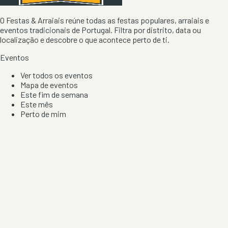
O Festas & Arraiais reúne todas as festas populares, arraiais e
eventos tradicionais de Portugal. Filtra por distrito, data ou
localização e descobre o que acontece perto de ti.
Eventos
Ver todos os eventos
Mapa de eventos
Este fim de semana
Este mês
Perto de mim
Por artista, local e tipo de festa
Por Localização
Todos os distritos
Distrito de Braga
Distrito do Porto
Distrito de Lisboa
Distrito de Faro
Informação