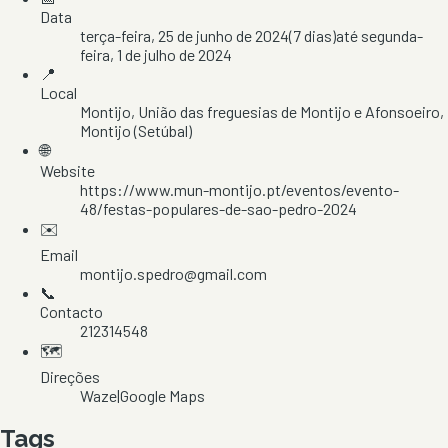
Data
terça-feira, 25 de junho de 2024
(
7
dias)
até
segunda-
feira, 1 de julho de 2024
📍
Local
Montijo
, União das freguesias de Montijo e Afonsoeiro
,
Montijo
(Setúbal)
🌐
Website
https://www.mun-montijo.pt/eventos/evento-
48/festas-populares-de-sao-pedro-2024
✉️
Email
montijo.spedro@gmail.com
📞
Contacto
212314548
🗺️
Direções
Waze
|
Google Maps
Tags