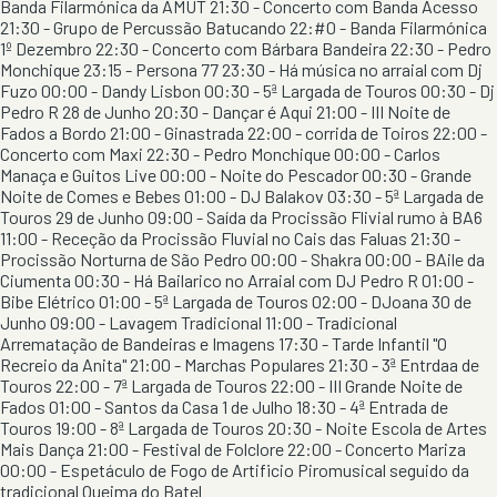
Banda Filarmónica da AMUT 21:30 - Concerto com Banda Acesso
21:30 - Grupo de Percussão Batucando 22:#0 - Banda Filarmónica
1º Dezembro 22:30 - Concerto com Bárbara Bandeira 22:30 - Pedro
Monchique 23:15 - Persona 77 23:30 - Há música no arraial com Dj
Fuzo 00:00 - Dandy Lisbon 00:30 - 5ª Largada de Touros 00:30 - Dj
Pedro R 28 de Junho 20:30 - Dançar é Aqui 21:00 - III Noite de
Fados a Bordo 21:00 - Ginastrada 22:00 - corrida de Toiros 22:00 -
Concerto com Maxi 22:30 - Pedro Monchique 00:00 - Carlos
Manaça e Guitos Live 00:00 - Noite do Pescador 00:30 - Grande
Noite de Comes e Bebes 01:00 - DJ Balakov 03:30 - 5ª Largada de
Touros 29 de Junho 09:00 - Saída da Procissão Flivial rumo à BA6
11:00 - Receção da Procissão Fluvial no Cais das Faluas 21:30 -
Procissão Norturna de São Pedro 00:00 - Shakra 00:00 - BAile da
Ciumenta 00:30 - Há Bailarico no Arraial com DJ Pedro R 01:00 -
Bibe Elétrico 01:00 - 5ª Largada de Touros 02:00 - DJoana 30 de
Junho 09:00 - Lavagem Tradicional 11:00 - Tradicional
Arrematação de Bandeiras e Imagens 17:30 - Tarde Infantil "O
Recreio da Anita" 21:00 - Marchas Populares 21:30 - 3ª Entrdaa de
Touros 22:00 - 7ª Largada de Touros 22:00 - III Grande Noite de
Fados 01:00 - Santos da Casa 1 de Julho 18:30 - 4ª Entrada de
Touros 19:00 - 8ª Largada de Touros 20:30 - Noite Escola de Artes
Mais Dança 21:00 - Festival de Folclore 22:00 - Concerto Mariza
00:00 - Espetáculo de Fogo de Artificio Piromusical seguido da
tradicional Queima do Batel