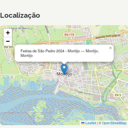
Localização
+
−
×
Festas de São Pedro 2024 - Montijo — Montijo,
Montijo
Leaflet
|
©
OpenStreetMap