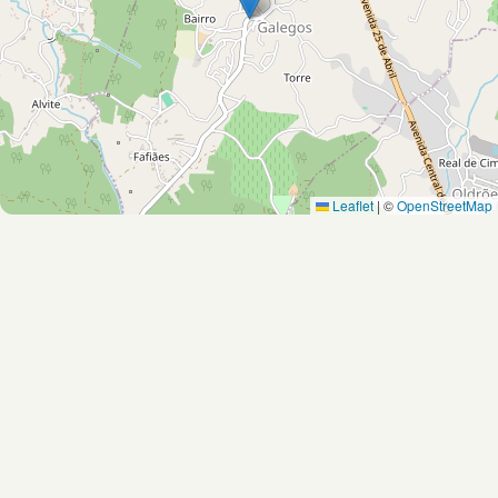
Leaflet
|
©
OpenStreetMap