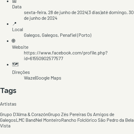
📅
Data
sexta-feira, 28 de junho de 2024
(
3
dias)
até
domingo, 30
de junho de 2024
📍
Local
Galegos
, Galegos
, Penafiel
(Porto)
🌐
Website
https://www.facebook.com/profile.php?
id=61550902577577
🗺️
Direções
Waze
|
Google Maps
Tags
Artistas
Grupo D'Alma & Corazón
Grupo Zés Pereiras Os Amigos de
Galegos
LMC Band
Nel Monteiro
Rancho Folclórico São Pedro da Bela
Vista