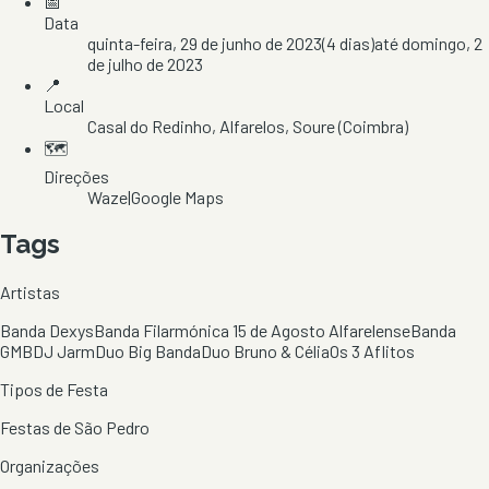
📅
Data
quinta-feira, 29 de junho de 2023
(
4
dias)
até
domingo, 2
de julho de 2023
📍
Local
Casal do Redinho
, Alfarelos
, Soure
(Coimbra)
🗺️
Direções
Waze
|
Google Maps
Tags
Artistas
Banda Dexys
Banda Filarmónica 15 de Agosto Alfarelense
Banda
GMB
DJ Jarm
Duo Big Banda
Duo Bruno & Célia
Os 3 Aflitos
Tipos de Festa
Festas de São Pedro
Organizações