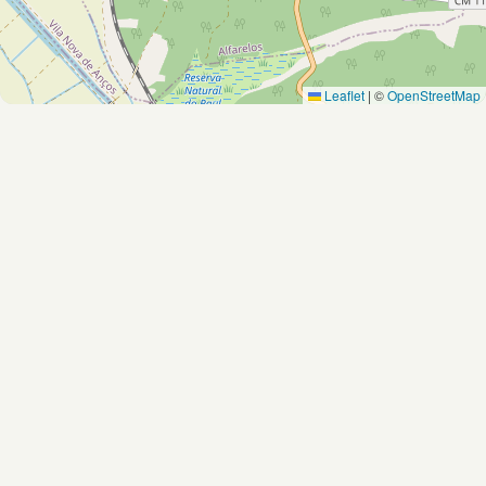
Leaflet
|
©
OpenStreetMap