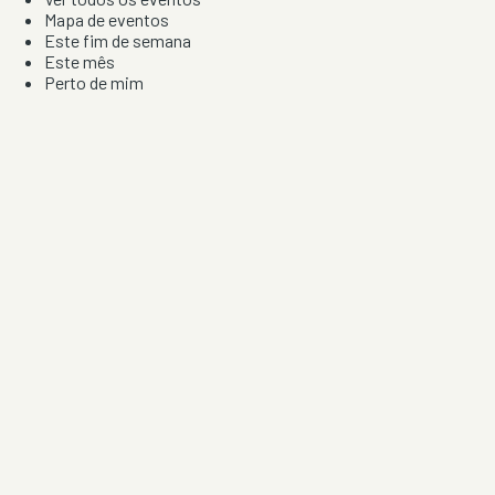
Mapa de eventos
Este fim de semana
Este mês
Perto de mim
Por artista, local e tipo de festa
Por Localização
Todos os distritos
Distrito de Braga
Distrito do Porto
Distrito de Lisboa
Distrito de Faro
Informação
Sobre Nós
Contacto
Privacidade e Condições
Aviso de Cookies
Redes Sociais