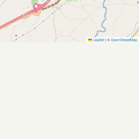
Leaflet
|
©
OpenStreetMap