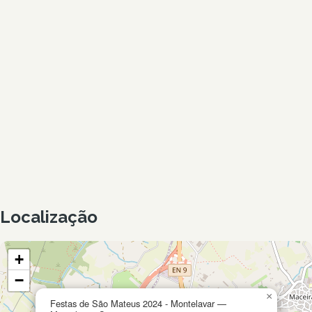
Localização
+
−
×
Festas de São Mateus 2024 - Montelavar —