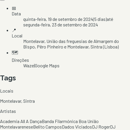
📅
Data
quinta-feira, 19 de setembro de 2024
(
5
dias)
até
segunda-feira, 23 de setembro de 2024
📍
Local
Montelavar
, União das freguesias de Almargem do
Bispo, Pêro Pinheiro e Montelavar
, Sintra
(Lisboa)
🗺️
Direções
Waze
|
Google Maps
Tags
Locais
Montelavar, Sintra
Artistas
Academia All A Dança
Banda Filarmónica Boa União
Montelavarenese
Belito Campos
Dados Viciados
DJ Roger
DJ