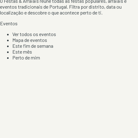
O Festas & Arraiais reúne todas as festas populares, arraiais e
eventos tradicionais de Portugal. Filtra por distrito, data ou
localização e descobre o que acontece perto de ti.
Eventos
Ver todos os eventos
Mapa de eventos
Este fim de semana
Este mês
Perto de mim
Por artista, local e tipo de festa
Por Localização
Todos os distritos
Distrito de Braga
Distrito do Porto
Distrito de Lisboa
Distrito de Faro
Informação
Sobre Nós
Contacto