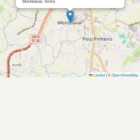
Montelavar, Sintra
Leaflet
|
©
OpenStreetMap