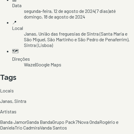
Data
segunda-feira, 12 de agosto de 2024
(
7
dias)
até
domingo, 18 de agosto de 2024
📍
Local
Janas
, União das freguesias de Sintra (Santa Maria e
São Miguel, São Martinho e São Pedro de Penaferrim)
,
Sintra
(Lisboa)
🗺️
Direções
Waze
|
Google Maps
Tags
Locais
Janas, Sintra
Artistas
Banda Jamor
Ganda Banda
Grupo Pack7
Nova Onda
Rogério e
Daniela
Trio Cadmira
Vanda Santos