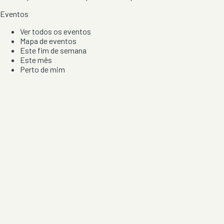
Eventos
Ver todos os eventos
Mapa de eventos
Este fim de semana
Este mês
Perto de mim
Por artista, local e tipo de festa
Por Localização
Todos os distritos
Distrito de Braga
Distrito do Porto
Distrito de Lisboa
Distrito de Faro
Informação
Sobre Nós
Contacto
Privacidade e Condições
Aviso de Cookies