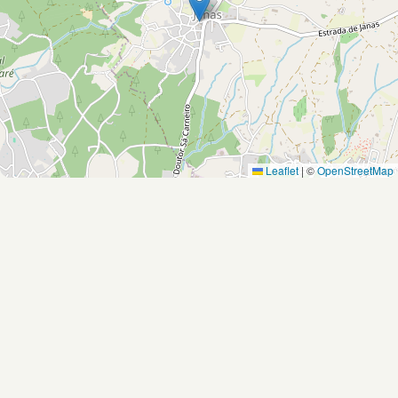
Leaflet
|
©
OpenStreetMap