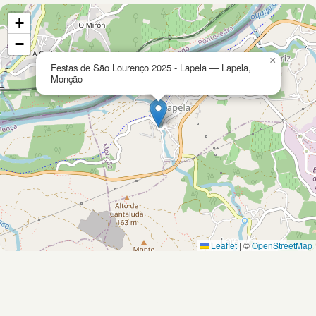
+
−
×
Festas de São Lourenço 2025 - Lapela — Lapela,
Monção
Leaflet
|
©
OpenStreetMap