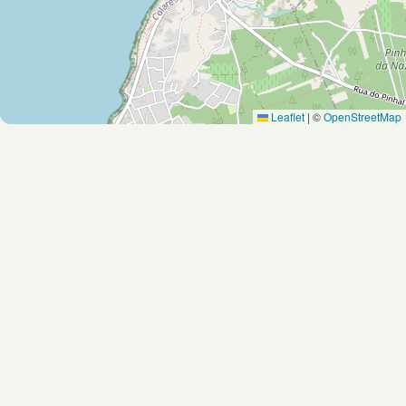
Leaflet
|
©
OpenStreetMap