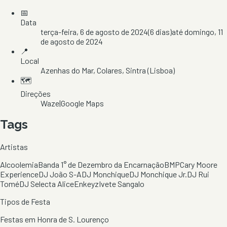
📅
Data
terça-feira, 6 de agosto de 2024
(
6
dias)
até
domingo, 11
de agosto de 2024
📍
Local
Azenhas do Mar
, Colares
, Sintra
(Lisboa)
🗺️
Direções
Waze
|
Google Maps
Tags
Artistas
Alcoolemia
Banda 1° de Dezembro da Encarnação
BMP
Cary Moore
Experience
DJ João S-A
DJ Monchique
DJ Monchique Jr.
DJ Rui
Tomé
DJ Selecta Alice
Enkeyz
Ivete Sangalo
Tipos de Festa
Festas em Honra de S. Lourenço