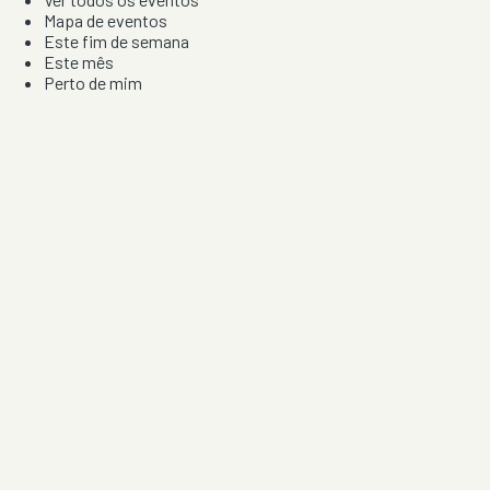
Mapa de eventos
Este fim de semana
Este mês
Perto de mim
Por artista, local e tipo de festa
Por Localização
Todos os distritos
Distrito de Braga
Distrito do Porto
Distrito de Lisboa
Distrito de Faro
Informação
Sobre Nós
Contacto
Privacidade e Condições
Aviso de Cookies
Redes Sociais