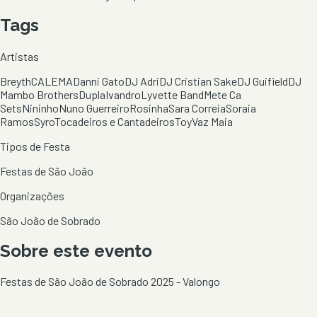
Tags
Artistas
Breyth
CALEMA
Danni Gato
DJ Adri
DJ Cristian Sake
DJ Guifield
DJ
Mambo Brothers
Dupla
Ivandro
Lyvette Band
Mete Ca
Sets
Nininho
Nuno Guerreiro
Rosinha
Sara Correia
Soraia
Ramos
Syro
Tocadeiros e Cantadeiros
Toy
Vaz Maia
Tipos de Festa
Festas de São João
Organizações
São João de Sobrado
Sobre este evento
Festas de São João de Sobrado 2025 - Valongo