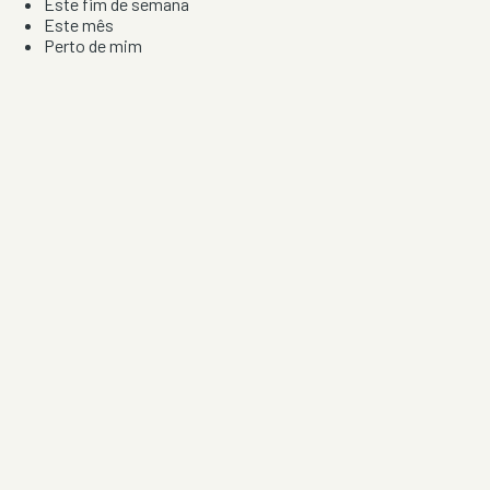
Este fim de semana
Este mês
Perto de mim
Por artista, local e tipo de festa
Por Localização
Todos os distritos
Distrito de Braga
Distrito do Porto
Distrito de Lisboa
Distrito de Faro
Informação
Sobre Nós
Contacto
Privacidade e Condições
Aviso de Cookies
Redes Sociais
©
2026
Festas & Arraiais. Todos os direitos reservados.