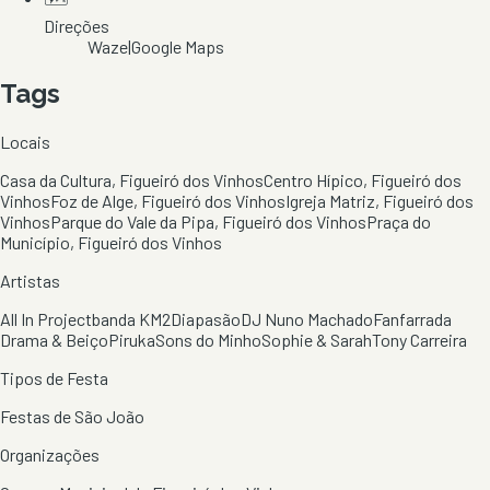
Direções
Waze
|
Google Maps
Tags
Locais
Casa da Cultura, Figueiró dos Vinhos
Centro Hípico, Figueiró dos
Vinhos
Foz de Alge, Figueiró dos Vinhos
Igreja Matriz, Figueiró dos
Vinhos
Parque do Vale da Pipa, Figueiró dos Vinhos
Praça do
Município, Figueiró dos Vinhos
Artistas
All In Project
banda KM2
Diapasão
DJ Nuno Machado
Fanfarrada
Drama & Beiço
Piruka
Sons do Minho
Sophie & Sarah
Tony Carreira
Tipos de Festa
Festas de São João
Organizações