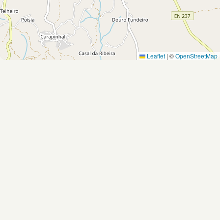
Leaflet
|
©
OpenStreetMap