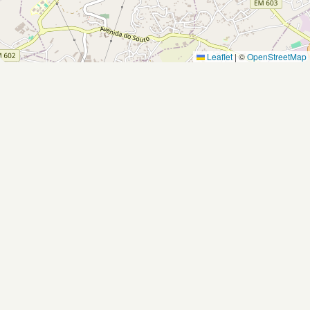
Leaflet
|
©
OpenStreetMap