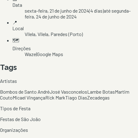
Data
sexta-feira, 21 de junho de 2024
(
4
dias)
até
segunda-
feira, 24 de junho de 2024
📍
Local
Vilela
, Vilela
, Paredes
(Porto)
🗺️
Direções
Waze
|
Google Maps
Tags
Artistas
Bombos de Santo André
José Vasconcelos
Lambe Botas
Martim
Couto
Micael Vingança
Rick Mark
Tiago Dias
Zecadegas
Tipos de Festa
Festas de São João
Organizações