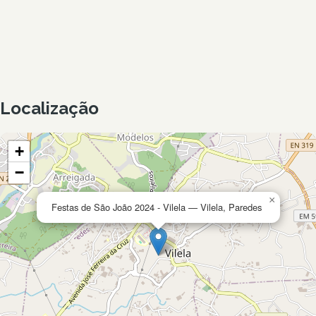
Localização
+
−
×
Festas de São João 2024 - Vilela — Vilela, Paredes