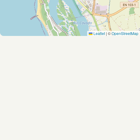
Leaflet
|
©
OpenStreetMap