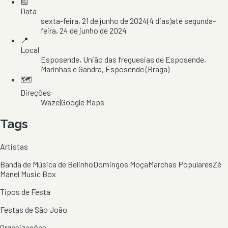
📅
Data
sexta-feira, 21 de junho de 2024
(
4
dias)
até
segunda-
feira, 24 de junho de 2024
📍
Local
Esposende
, União das freguesias de Esposende,
Marinhas e Gandra
, Esposende
(Braga)
🗺️
Direções
Waze
|
Google Maps
Tags
Artistas
Banda de Música de Belinho
Domingos Moça
Marchas Populares
Zé
Manel Music Box
Tipos de Festa
Festas de São João
Organizações