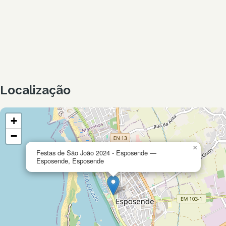
Localização
+
−
×
Festas de São João 2024 - Esposende —
Esposende, Esposende