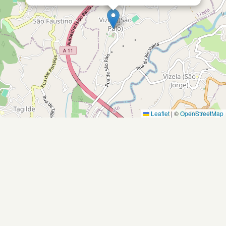
Leaflet
|
©
OpenStreetMap