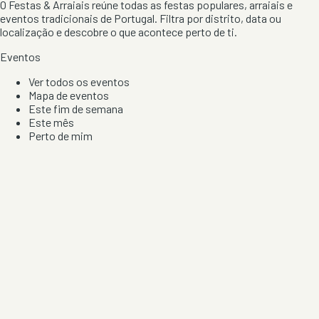
O Festas & Arraiais reúne todas as festas populares, arraiais e
eventos tradicionais de Portugal. Filtra por distrito, data ou
localização e descobre o que acontece perto de ti.
Eventos
Ver todos os eventos
Mapa de eventos
Este fim de semana
Este mês
Perto de mim
Por artista, local e tipo de festa
Por Localização
Todos os distritos
Distrito de Braga
Distrito do Porto
Distrito de Lisboa
Distrito de Faro
Informação
Sobre Nós
Contacto