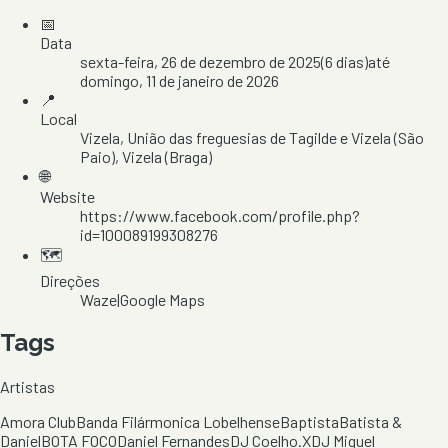
📅
Data
sexta-feira, 26 de dezembro de 2025
(
6
dias)
até
domingo, 11 de janeiro de 2026
📍
Local
Vizela
, União das freguesias de Tagilde e Vizela (São
Paio)
, Vizela
(Braga)
🌐
Website
https://www.facebook.com/profile.php?
id=100089199308276
🗺️
Direções
Waze
|
Google Maps
Tags
Artistas
Amora Club
Banda Filármonica Lobelhense
Baptista
Batista &
Daniel
BOTA FOCO
Daniel Fernandes
DJ Coelho.X
DJ Miguel