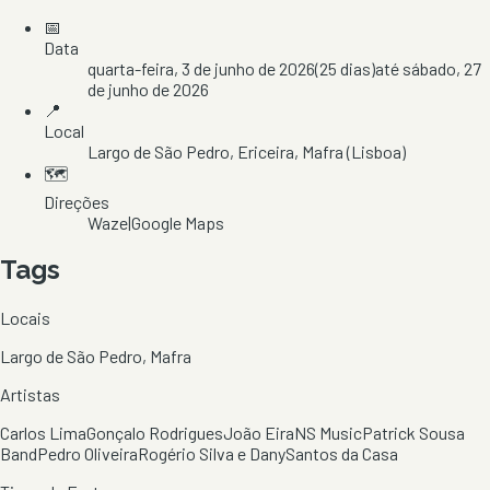
📅
Data
quarta-feira, 3 de junho de 2026
(
25
dias)
até
sábado, 27
de junho de 2026
📍
Local
Largo de São Pedro
, Ericeira
, Mafra
(Lisboa)
🗺️
Direções
Waze
|
Google Maps
Tags
Locais
Largo de São Pedro, Mafra
Artistas
Carlos Lima
Gonçalo Rodrigues
João Eira
NS Music
Patrick Sousa
Band
Pedro Oliveira
Rogério Silva e Dany
Santos da Casa