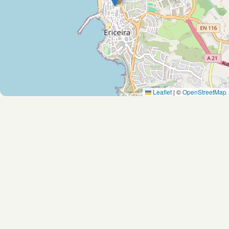
Leaflet
|
©
OpenStreetMap