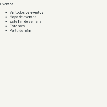
Eventos
Ver todos os eventos
Mapa de eventos
Este fim de semana
Este mês
Perto de mim
Por artista, local e tipo de festa
Por Localização
Todos os distritos
Distrito de Braga
Distrito do Porto
Distrito de Lisboa
Distrito de Faro
Informação
Sobre Nós
Contacto
Privacidade e Condições
Aviso de Cookies