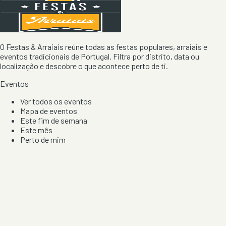
O Festas & Arraiais reúne todas as festas populares, arraiais e
eventos tradicionais de Portugal. Filtra por distrito, data ou
localização e descobre o que acontece perto de ti.
Eventos
Ver todos os eventos
Mapa de eventos
Este fim de semana
Este mês
Perto de mim
Por artista, local e tipo de festa
Por Localização
Todos os distritos
Distrito de Braga
Distrito do Porto
Distrito de Lisboa
Distrito de Faro