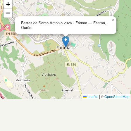
+
−
×
Festas de Santo António 2026 - Fátima — Fátima,
Ourém
Leaflet
|
©
OpenStreetMap