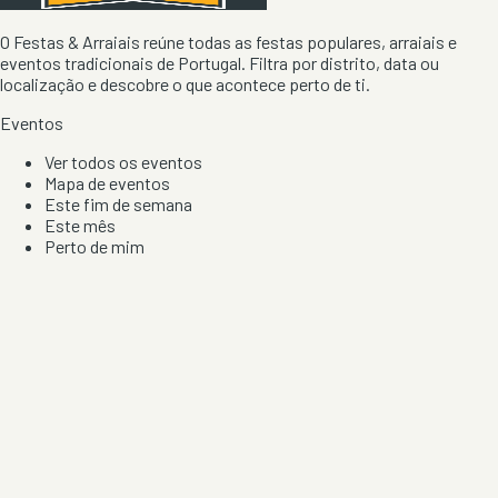
O Festas & Arraiais reúne todas as festas populares, arraiais e
eventos tradicionais de Portugal. Filtra por distrito, data ou
localização e descobre o que acontece perto de ti.
Eventos
Ver todos os eventos
Mapa de eventos
Este fim de semana
Este mês
Perto de mim
Por artista, local e tipo de festa
Por Localização
Todos os distritos
Distrito de Braga
Distrito do Porto
Distrito de Lisboa
Distrito de Faro
Informação