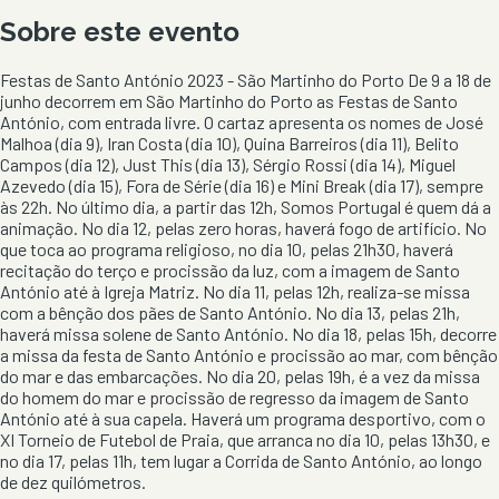
Sobre este evento
Festas de Santo António 2023 - São Martinho do Porto De 9 a 18 de
junho decorrem em São Martinho do Porto as Festas de Santo
António, com entrada livre. O cartaz apresenta os nomes de José
Malhoa (dia 9), Iran Costa (dia 10), Quina Barreiros (dia 11), Belito
Campos (dia 12), Just This (dia 13), Sérgio Rossi (dia 14), Miguel
Azevedo (dia 15), Fora de Série (dia 16) e Mini Break (dia 17), sempre
às 22h. No último dia, a partir das 12h, Somos Portugal é quem dá a
animação. No dia 12, pelas zero horas, haverá fogo de artifício. No
que toca ao programa religioso, no dia 10, pelas 21h30, haverá
recitação do terço e procissão da luz, com a imagem de Santo
António até à Igreja Matriz. No dia 11, pelas 12h, realiza-se missa
com a bênção dos pães de Santo António. No dia 13, pelas 21h,
haverá missa solene de Santo António. No dia 18, pelas 15h, decorre
a missa da festa de Santo António e procissão ao mar, com bênção
do mar e das embarcações. No dia 20, pelas 19h, é a vez da missa
do homem do mar e procissão de regresso da imagem de Santo
António até à sua capela. Haverá um programa desportivo, com o
XI Torneio de Futebol de Praia, que arranca no dia 10, pelas 13h30, e
no dia 17, pelas 11h, tem lugar a Corrida de Santo António, ao longo
de dez quilómetros.