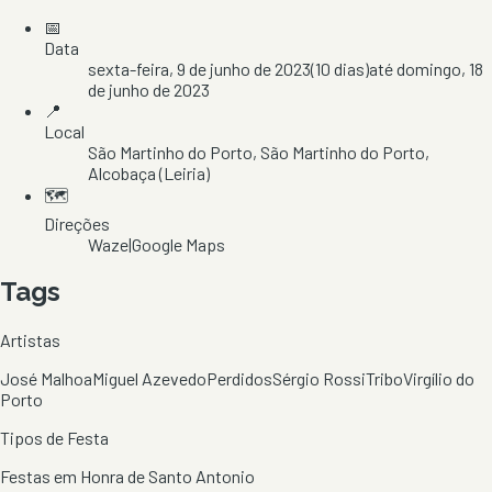
📅
Data
sexta-feira, 9 de junho de 2023
(
10
dias)
até
domingo, 18
de junho de 2023
📍
Local
São Martinho do Porto
, São Martinho do Porto
,
Alcobaça
(Leiria)
🗺️
Direções
Waze
|
Google Maps
Tags
Artistas
José Malhoa
Miguel Azevedo
Perdidos
Sérgio Rossi
Tribo
Virgílio do
Porto
Tipos de Festa
Festas em Honra de Santo Antonio