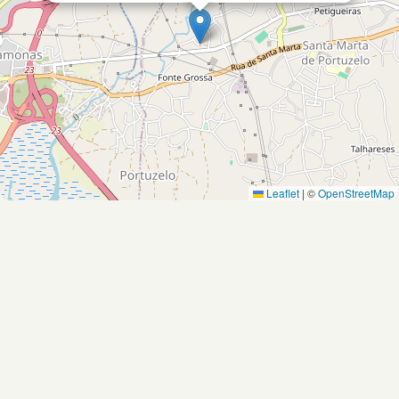
Leaflet
|
©
OpenStreetMap