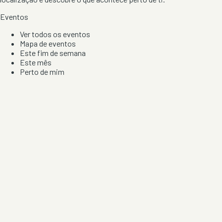
Eventos
Ver todos os eventos
Mapa de eventos
Este fim de semana
Este mês
Perto de mim
Por artista, local e tipo de festa
Por Localização
Todos os distritos
Distrito de Braga
Distrito do Porto
Distrito de Lisboa
Distrito de Faro
Informação
Sobre Nós
Contacto
Privacidade e Condições
Aviso de Cookies