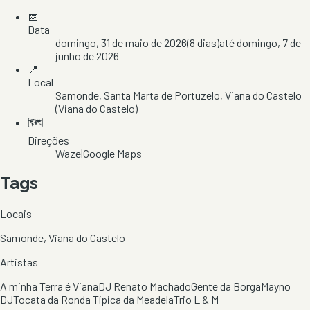
📅
Data
domingo, 31 de maio de 2026
(
8
dias)
até
domingo, 7 de
junho de 2026
📍
Local
Samonde
, Santa Marta de Portuzelo
, Viana do Castelo
(Viana do Castelo)
🗺️
Direções
Waze
|
Google Maps
Tags
Locais
Samonde, Viana do Castelo
Artistas
A minha Terra é Viana
DJ Renato Machado
Gente da Borga
Mayno
DJ
Tocata da Ronda Típica da Meadela
Trio L & M