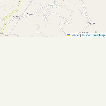
Leaflet
|
©
OpenStreetMap