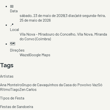
📅
Data
sábado, 23 de maio de 2026
(
3
dias)
até
segunda-feira,
25 de maio de 2026
📍
Local
Vila Nova - Miradouro do Concelho
, Vila Nova
, Miranda
do Corvo
(Coimbra)
🗺️
Direções
Waze
|
Google Maps
Tags
Artistas
Ana Monteiro
Grupo de Cavaquinhos da Casa do Povo
Ivo Vaz
Só
Ritmo
Tiago
Zen Carlos
Tipos de Festa
Festas de Sandoeira