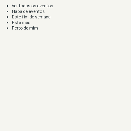
Ver todos os eventos
Mapa de eventos
Este fim de semana
Este mês
Perto de mim
Por artista, local e tipo de festa
Por Localização
Todos os distritos
Distrito de Braga
Distrito do Porto
Distrito de Lisboa
Distrito de Faro
Informação
Sobre Nós
Contacto
Privacidade e Condições
Aviso de Cookies
Redes Sociais