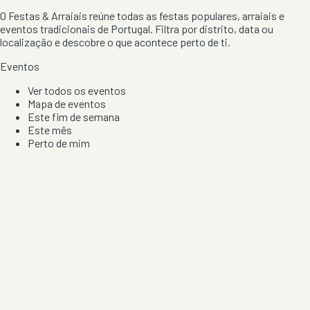
O Festas & Arraiais reúne todas as festas populares, arraiais e
eventos tradicionais de Portugal. Filtra por distrito, data ou
localização e descobre o que acontece perto de ti.
Eventos
Ver todos os eventos
Mapa de eventos
Este fim de semana
Este mês
Perto de mim
Por artista, local e tipo de festa
Por Localização
Todos os distritos
Distrito de Braga
Distrito do Porto
Distrito de Lisboa
Distrito de Faro
Informação
Sobre Nós