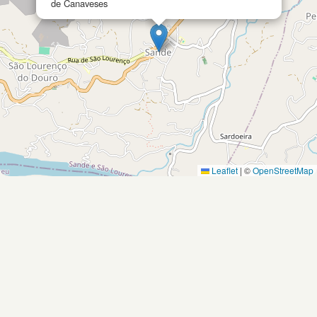
de Canaveses
Leaflet
|
©
OpenStreetMap