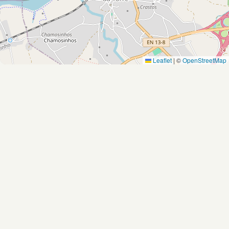
Leaflet
|
©
OpenStreetMap