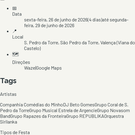
📅
Data
sexta-feira, 26 de junho de 2026
(
4
dias)
até
segunda-
feira, 29 de junho de 2026
📍
Local
S. Pedro da Torre
, São Pedro da Torre
, Valença
(Viana do
Castelo)
🗺️
Direções
Waze
|
Google Maps
Tags
Artistas
Companhia Comédias do Minho
DJ Beto Gomes
Grupo Coral de S.
Pedro da Torre
Grupo Musical Estrela de Argencie
Grupo Novasom
Band
Grupo Rapazes da Fronteira
Grupo REPUBLIKA
Orquestra
Sirilanka
Tipos de Festa