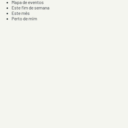
Mapa de eventos
Este fim de semana
Este mês
Perto de mim
Por artista, local e tipo de festa
Por Localização
Todos os distritos
Distrito de Braga
Distrito do Porto
Distrito de Lisboa
Distrito de Faro
Informação
Sobre Nós
Contacto
Privacidade e Condições
Aviso de Cookies
Redes Sociais