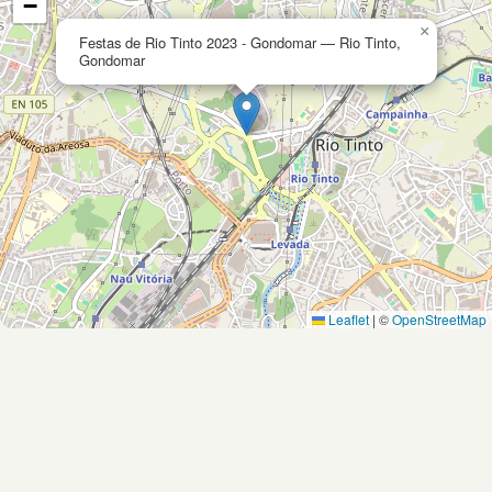
−
×
Festas de Rio Tinto 2023 - Gondomar — Rio Tinto,
Gondomar
Leaflet
|
©
OpenStreetMap