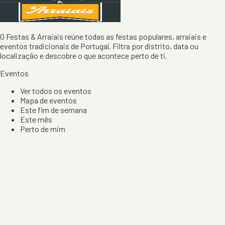
O Festas & Arraiais reúne todas as festas populares, arraiais e
eventos tradicionais de Portugal. Filtra por distrito, data ou
localização e descobre o que acontece perto de ti.
Eventos
Ver todos os eventos
Mapa de eventos
Este fim de semana
Este mês
Perto de mim
Por artista, local e tipo de festa
Por Localização
Todos os distritos
Distrito de Braga
Distrito do Porto
Distrito de Lisboa
Distrito de Faro