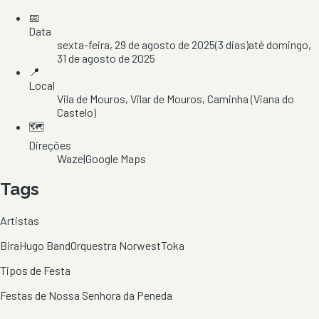
📅
Data
sexta-feira, 29 de agosto de 2025
(
3
dias)
até
domingo,
31 de agosto de 2025
📍
Local
Vila de Mouros
, Vilar de Mouros
, Caminha
(Viana do
Castelo)
🗺️
Direções
Waze
|
Google Maps
Tags
Artistas
Bira
Hugo Band
Orquestra Norwest
Toka
Tipos de Festa
Festas de Nossa Senhora da Peneda