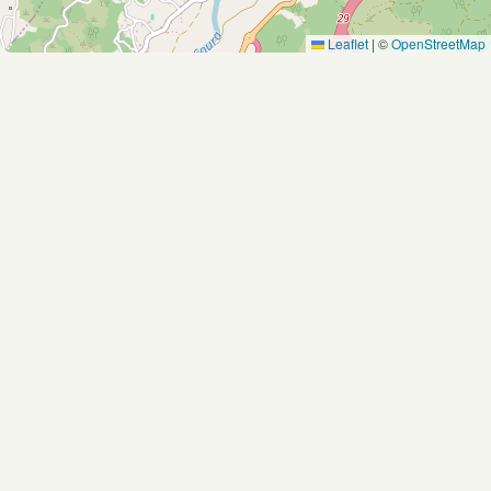
Leaflet
|
©
OpenStreetMap