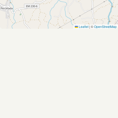
Leaflet
|
©
OpenStreetMap