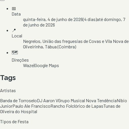
📅
Data
quinta-feira, 4 de junho de 2026
(
4
dias)
até
domingo, 7
de junho de 2026
📍
Local
Negrelos
, União das freguesias de Covas e Vila Nova de
Oliveirinha
, Tábua
(Coimbra)
🗺️
Direções
Waze
|
Google Maps
Tags
Artistas
Banda de Torroselo
DJ Aaron V
Grupo Musical Nova Tendência
Nibio
Junior
Paulo Ale Francisco
Rancho Folclórico de Lapas
Tunas de
Oliveira do Hospital
Tipos de Festa