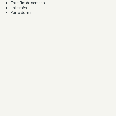
Este fim de semana
Este mês
Perto de mim
Por artista, local e tipo de festa
Por Localização
Todos os distritos
Distrito de Braga
Distrito do Porto
Distrito de Lisboa
Distrito de Faro
Informação
Sobre Nós
Contacto
Privacidade e Condições
Aviso de Cookies
Redes Sociais
©
2026
Festas & Arraiais. Todos os direitos reservados.