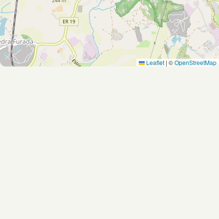
Leaflet
|
©
OpenStreetMap