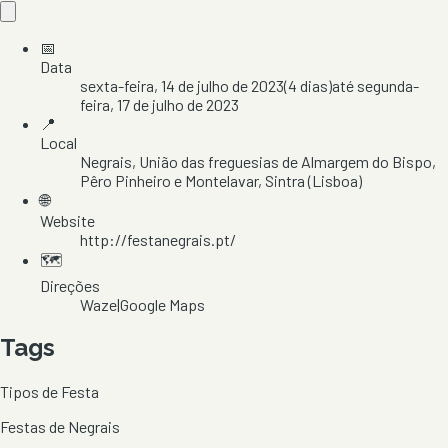
📅
Data
sexta-feira, 14 de julho de 2023
(
4
dias)
até
segunda-
feira, 17 de julho de 2023
📍
Local
Negrais
, União das freguesias de Almargem do Bispo,
Pêro Pinheiro e Montelavar
, Sintra
(Lisboa)
🌐
Website
http://festanegrais.pt/
🗺️
Direções
Waze
|
Google Maps
Tags
Tipos de Festa
Festas de Negrais