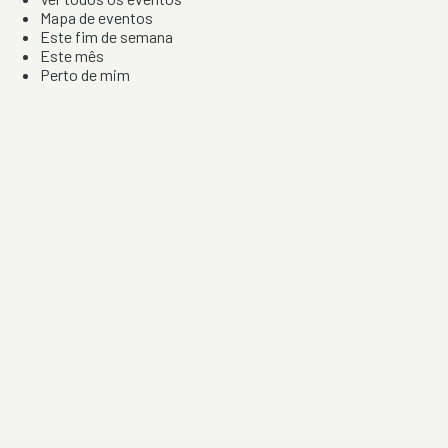
Mapa de eventos
Este fim de semana
Este mês
Perto de mim
Por artista, local e tipo de festa
Por Localização
Todos os distritos
Distrito de Braga
Distrito do Porto
Distrito de Lisboa
Distrito de Faro
Informação
Sobre Nós
Contacto
Privacidade e Condições
Aviso de Cookies
Redes Sociais