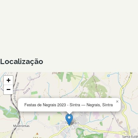
Localização
+
−
×
Festas de Negrais 2023 - Sintra — Negrais, Sintra