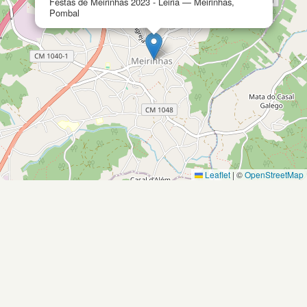
Festas de Meirinhas 2023 - Leiria — Meirinhas,
Pombal
Leaflet
|
©
OpenStreetMap