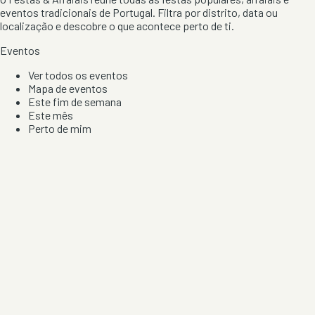
eventos tradicionais de Portugal. Filtra por distrito, data ou
localização e descobre o que acontece perto de ti.
Eventos
Ver todos os eventos
Mapa de eventos
Este fim de semana
Este mês
Perto de mim
Por artista, local e tipo de festa
Por Localização
Todos os distritos
Distrito de Braga
Distrito do Porto
Distrito de Lisboa
Distrito de Faro
Informação
Sobre Nós
Contacto