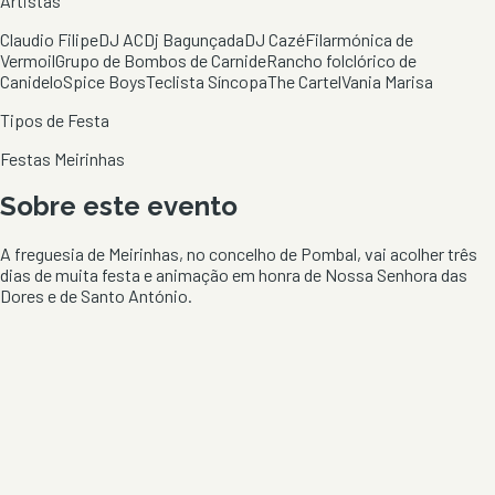
Artistas
Claudio Filipe
DJ AC
Dj Bagunçada
DJ Cazé
Filarmónica de
Vermoil
Grupo de Bombos de Carnide
Rancho folclórico de
Canidelo
Spice Boys
Teclista Síncopa
The Cartel
Vania Marisa
Tipos de Festa
Festas Meirinhas
Sobre este evento
A freguesia de Meirinhas, no concelho de Pombal, vai acolher três
dias de muita festa e animação em honra de Nossa Senhora das
Dores e de Santo António.