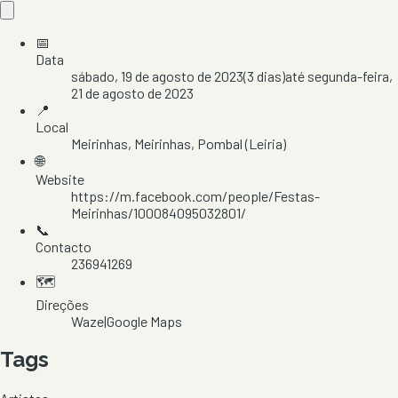
📅
Data
sábado, 19 de agosto de 2023
(
3
dias)
até
segunda-feira,
21 de agosto de 2023
📍
Local
Meirinhas
, Meirinhas
, Pombal
(Leiria)
🌐
Website
https://m.facebook.com/people/Festas-
Meirinhas/100084095032801/
📞
Contacto
236941269
🗺️
Direções
Waze
|
Google Maps
Tags