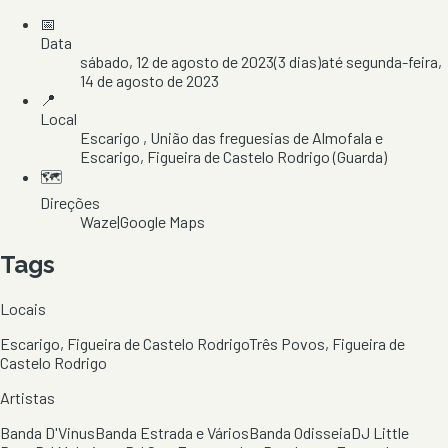
📅
Data
sábado, 12 de agosto de 2023
(
3
dias)
até
segunda-feira,
14 de agosto de 2023
📍
Local
Escarigo
, União das freguesias de Almofala e
Escarigo
, Figueira de Castelo Rodrigo
(Guarda)
🗺️
Direções
Waze
|
Google Maps
Tags
Locais
Escarigo, Figueira de Castelo Rodrigo
Três Povos, Figueira de
Castelo Rodrigo
Artistas
Banda D'Vinus
Banda Estrada e Vários
Banda Odisseia
DJ Little