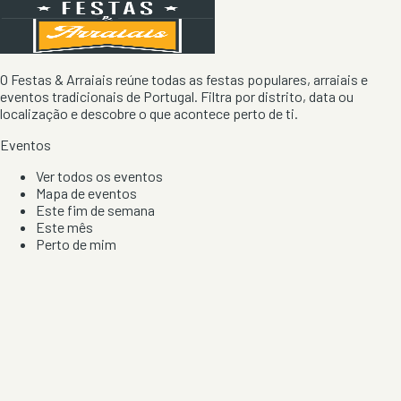
O Festas & Arraiais reúne todas as festas populares, arraiais e
eventos tradicionais de Portugal. Filtra por distrito, data ou
localização e descobre o que acontece perto de ti.
Eventos
Ver todos os eventos
Mapa de eventos
Este fim de semana
Este mês
Perto de mim
Por artista, local e tipo de festa
Por Localização
Todos os distritos
Distrito de Braga
Distrito do Porto
Distrito de Lisboa
Distrito de Faro