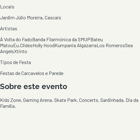
Locais
Jardim Júlio Moreira, Cascais
Artistas
À Volta do Fado
Banda Filarmónica da SMUP
Bateu
Matou
Eu.Clides
Holly Hood
Kumpania Algazarra
Los Romeros
Sea
Angels
Xtinto
Tipos de Festa
Festas de Carcavelos e Parede
Sobre este evento
Kids Zone, Gaming Arena, Skate Park, Concerts, Sardinhada, Dia da
Família.