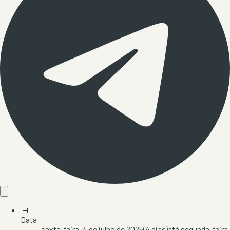
📅
Data
sexta-feira, 4 de julho de 2025
(
4
dias)
até
segunda-feira,