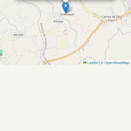
Leaflet
|
©
OpenStreetMap