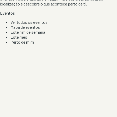
localização e descobre o que acontece perto de ti.
Eventos
Ver todos os eventos
Mapa de eventos
Este fim de semana
Este mês
Perto de mim
Por artista, local e tipo de festa
Por Localização
Todos os distritos
Distrito de Braga
Distrito do Porto
Distrito de Lisboa
Distrito de Faro
Informação
Sobre Nós
Contacto
Privacidade e Condições