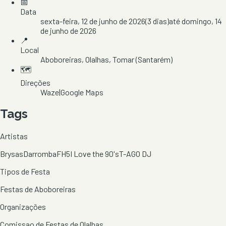
📅
Data
sexta-feira, 12 de junho de 2026
(
3
dias)
até
domingo, 14
de junho de 2026
📍
Local
Aboboreiras
, Olalhas
, Tomar
(Santarém)
🗺️
Direções
Waze
|
Google Maps
Tags
Artistas
Brysas
Darromba
FH5
I Love the 90's
T-AGO DJ
Tipos de Festa
Festas de Aboboreiras
Organizações
Comissao de Festas de Olalhas