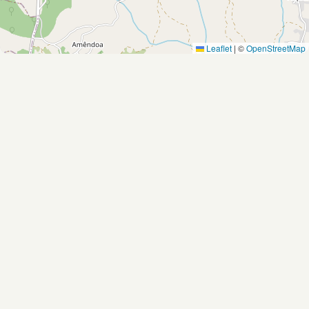
Leaflet
|
©
OpenStreetMap