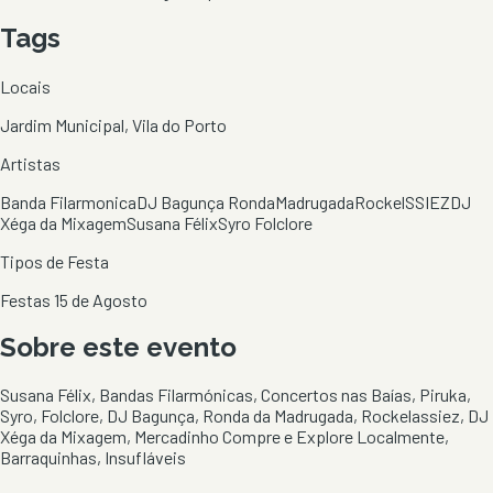
Tags
Locais
Jardim Municipal, Vila do Porto
Artistas
Banda Filarmonica
DJ Bagunça Ronda
Madrugada
Rockel
SSIEZDJ
Xéga da Mixagem
Susana Félix
Syro Folclore
Tipos de Festa
Festas 15 de Agosto
Sobre este evento
Susana Félix, Bandas Filarmónicas, Concertos nas Baías, Piruka,
Syro, Folclore, DJ Bagunça, Ronda da Madrugada, Rockelassiez, DJ
Xéga da Mixagem, Mercadinho Compre e Explore Localmente,
Barraquinhas, Insufláveis