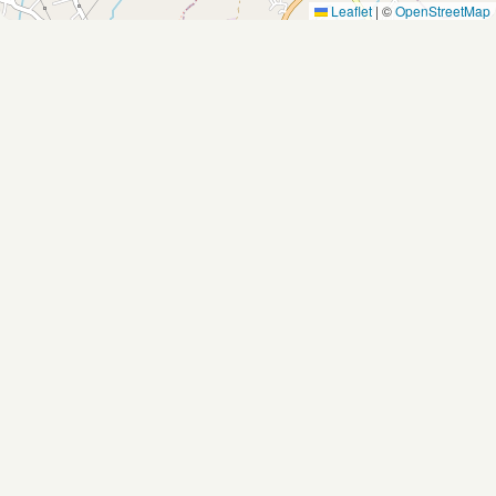
Leaflet
|
©
OpenStreetMap