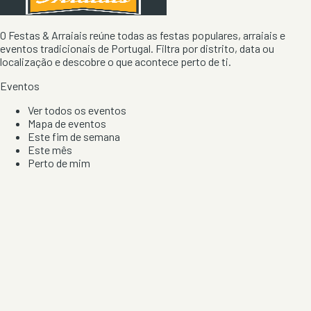
O Festas & Arraiais reúne todas as festas populares, arraiais e
eventos tradicionais de Portugal. Filtra por distrito, data ou
localização e descobre o que acontece perto de ti.
Eventos
Ver todos os eventos
Mapa de eventos
Este fim de semana
Este mês
Perto de mim
Por artista, local e tipo de festa
Por Localização
Todos os distritos
Distrito de Braga
Distrito do Porto
Distrito de Lisboa
Distrito de Faro
Informação