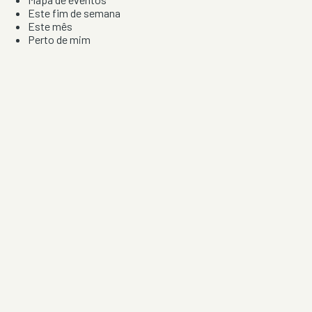
Este fim de semana
Este mês
Perto de mim
Por artista, local e tipo de festa
Por Localização
Todos os distritos
Distrito de Braga
Distrito do Porto
Distrito de Lisboa
Distrito de Faro
Informação
Sobre Nós
Contacto
Privacidade e Condições
Aviso de Cookies
Redes Sociais