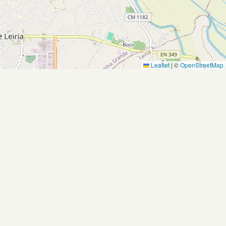
Leaflet
|
©
OpenStreetMap