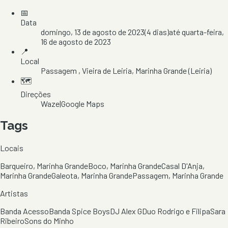
📅
Data
domingo, 13 de agosto de 2023
(
4
dias)
até
quarta-feira,
16 de agosto de 2023
📍
Local
Passagem
, Vieira de Leiria
, Marinha Grande
(Leiria)
🗺️
Direções
Waze
|
Google Maps
Tags
Locais
Barqueiro, Marinha Grande
Boco, Marinha Grande
Casal D'Anja,
Marinha Grande
Galeota, Marinha Grande
Passagem, Marinha Grande
Artistas
Banda Acesso
Banda Spice Boys
DJ Alex G
Duo Rodrigo e Filipa
Sara
Ribeiro
Sons do Minho