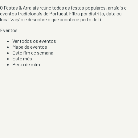
O Festas & Arraiais reúne todas as festas populares, arraiais e
eventos tradicionais de Portugal. Filtra por distrito, data ou
localização e descobre o que acontece perto de ti.
Eventos
Ver todos os eventos
Mapa de eventos
Este fim de semana
Este mês
Perto de mim
Por artista, local e tipo de festa
Por Localização
Todos os distritos
Distrito de Braga
Distrito do Porto
Distrito de Lisboa
Distrito de Faro
Informação
Sobre Nós