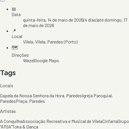
📅
Data
quinta-feira, 14 de maio de 2026
(
4
dias)
até
domingo, 17
de maio de 2026
📍
Local
Vilela
, Vilela
, Paredes
(Porto)
🗺️
Direções
Waze
|
Google Maps
Tags
Locais
Capela da Nossa Senhora da Hora, Paredes
Igreja Paroquial,
Paredes
Praça, Paredes
Artistas
A Conquilha
Associação Recreativa e Musical de Vilela
Cinfarra
Grupo
"ATOA"
Toka & Dança