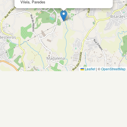
Vilela, Paredes
Leaflet
|
©
OpenStreetMap