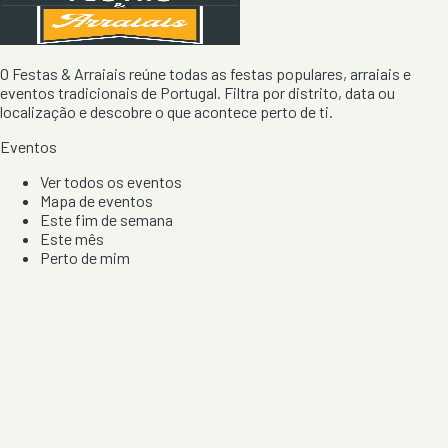
O Festas & Arraiais reúne todas as festas populares, arraiais e
eventos tradicionais de Portugal. Filtra por distrito, data ou
localização e descobre o que acontece perto de ti.
Eventos
Ver todos os eventos
Mapa de eventos
Este fim de semana
Este mês
Perto de mim
Por artista, local e tipo de festa
Por Localização
Todos os distritos
Distrito de Braga
Distrito do Porto
Distrito de Lisboa
Distrito de Faro