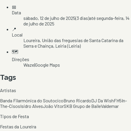
📅
Data
sábado, 12 de julho de 2025
(
3
dias)
até
segunda-feira, 14
de julho de 2025
📍
Local
Loureira
, União das freguesias de Santa Catarina da
Serra e Chainça
, Leiria
(Leiria)
🗺️
Direções
Waze
|
Google Maps
Tags
Artistas
Banda Filarmónica do Soutocico
Bruno Ricardo
DJ Da Wish
FH5
In-
The-Cisos
Isidro Alves
João Vitor
SKB Grupo de Baile
Valdemar
Tipos de Festa
Festas da Loureira