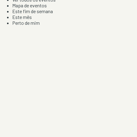
Mapa de eventos
Este fim de semana
Este mês
Perto de mim
Por artista, local e tipo de festa
Por Localização
Todos os distritos
Distrito de Braga
Distrito do Porto
Distrito de Lisboa
Distrito de Faro
Informação
Sobre Nós
Contacto
Privacidade e Condições
Aviso de Cookies
Redes Sociais