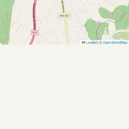
Leaflet
|
©
OpenStreetMap