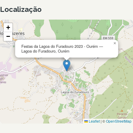
Localização
+
−
×
Festas da Lagoa do Furadouro 2023 - Ourém —
Lagoa do Furadouro, Ourém
Leaflet
|
©
OpenStreetMap