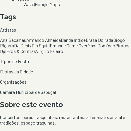
Waze
|
Google Maps
Tags
Artistas
Ana Bacalhau
Armando Almeida
Banda Indice
Brasa Doirada
Diogo
Piçarra
DJ Denix
Djs Squid
Emanuel
Game Over
Maxi Domingo
Piratas
Djs
Prós & Contras
Virgílio Faleiro
Tipos de Festa
Festas da Cidade
Organizações
Camara Municipal de Sabugal
Sobre este evento
Concertos, bares, tasquinhas, restaurantes, artesanato, arraial e
tradições, espaço traquinas.