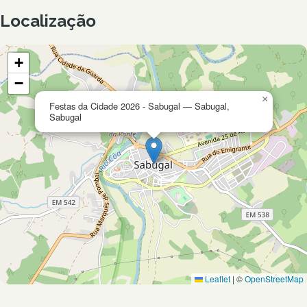
Localização
+
−
×
Festas da Cidade 2026 - Sabugal — Sabugal,
Sabugal
Leaflet
|
©
OpenStreetMap