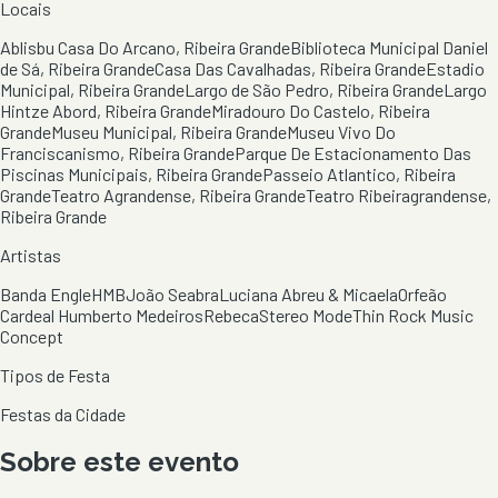
Locais
Ablisbu Casa Do Arcano, Ribeira Grande
Biblioteca Municipal Daniel
de Sá, Ribeira Grande
Casa Das Cavalhadas, Ribeira Grande
Estadio
Municipal, Ribeira Grande
Largo de São Pedro, Ribeira Grande
Largo
Hintze Abord, Ribeira Grande
Miradouro Do Castelo, Ribeira
Grande
Museu Municipal, Ribeira Grande
Museu Vivo Do
Franciscanismo, Ribeira Grande
Parque De Estacionamento Das
Piscinas Municipais, Ribeira Grande
Passeio Atlantico, Ribeira
Grande
Teatro Agrandense, Ribeira Grande
Teatro Ribeiragrandense,
Ribeira Grande
Artistas
Banda Engle
HMB
João Seabra
Luciana Abreu & Micaela
Orfeão
Cardeal Humberto Medeiros
Rebeca
Stereo Mode
Thin Rock Music
Concept
Tipos de Festa
Festas da Cidade
Sobre este evento